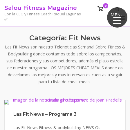
Saltar
0
Salou Fitness Magazine
Ver
al
el
Con la CEO y Fitness Coach Raquel Lagunas
MENU
M
contenido
✅
carrito
de
compra
Categoría:
Fit News
Las Fit News son nuestro Telenoticias Semanal Sobre Fitness &
Bodybuilding donde contamos todo sobre los campeonatos,
sus federaciones y sus competidores, además el plato estrella
de nuestro programa LOS MEJORES CHEAT MEALS donde os
desvelamos las mejores y mas interesantes cuentas a seguir
para tu lista de cheat meals.
Las Fit News – Programa 3
Las Fit News Fitness & bodybuilding NEWS Os