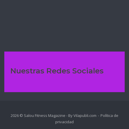
✅BROWNIE DE CHOCOLATE 🍫 CON
MANZANA 🍎 CARAMELIZADA
Nuestras Redes Sociales
2026 © Salou Fitness Magazine - By Vilapubli.com
Política de
privacidad