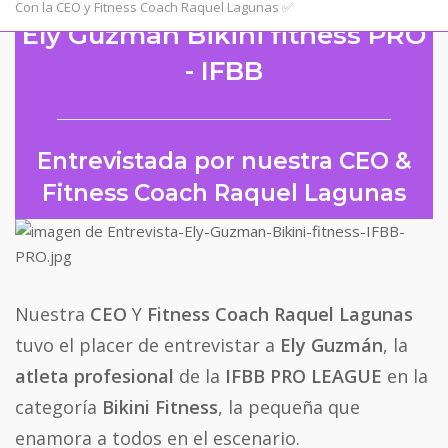
Con la CEO y Fitness Coach Raquel Lagunas ✅
de
Ely Guzman Bikini fitness PRO
compra
- IFBB
Entrevistada por nuestra CEO &
Fitness Coach Raquel Lagunas
Nuestra
CEO
Y
Fitness Coach Raquel Lagunas
tuvo el placer de entrevistar a
Ely Guzmán
, la
atleta profesional
de la
IFBB PRO LEAGUE
en la
categoría
Bikini Fitness
, la pequeña que
enamora a todos en el escenario.