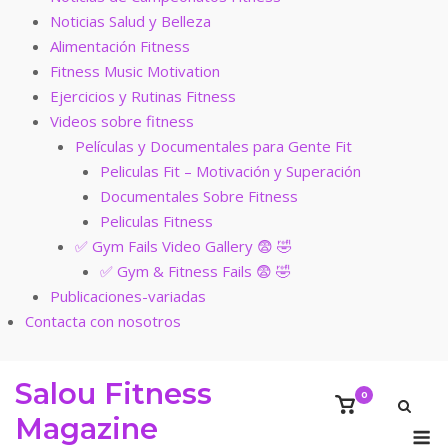
Noticias Salud y Belleza
Alimentación Fitness
Fitness Music Motivation
Ejercicios y Rutinas Fitness
Videos sobre fitness
Películas y Documentales para Gente Fit
Peliculas Fit – Motivación y Superación
Documentales Sobre Fitness
Peliculas Fitness
✅ Gym Fails Video Gallery 😨 🤣
✅ Gym & Fitness Fails 😨 🤣
Publicaciones-variadas
Contacta con nosotros
Saltar
Salou Fitness
al
0
Ver
Magazine
contenido
el
M
carrito