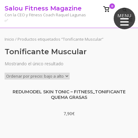
Saltar
0
Salou Fitness Magazine
Ver
al
el
Con la CEO y Fitness Coach Raquel Lagunas
MENU
M
contenido
✅
carrito
de
compra
Inicio
/ Productos etiquetados “Tonificante Muscular”
Tonificante Muscular
Mostrando el único resultado
REDUMODEL SKIN TONIC – FITNESS_TONIFICANTE
QUEMA GRASAS
7,90
€