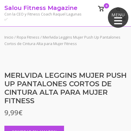
Saltar
0
Salou Fitness Magazine
Ver
al
el
Con la CEO y Fitness Coach Raquel Lagunas
MENU
M
contenido
✅
carrito
de
compra
Inicio
/
Ropa Fitness
/ Merlvida Leggins Mujer Push Up Pantalones
Cortos de Cintura Alta para Mujer Fitness
MERLVIDA LEGGINS MUJER PUSH
UP PANTALONES CORTOS DE
CINTURA ALTA PARA MUJER
FITNESS
9,99
€