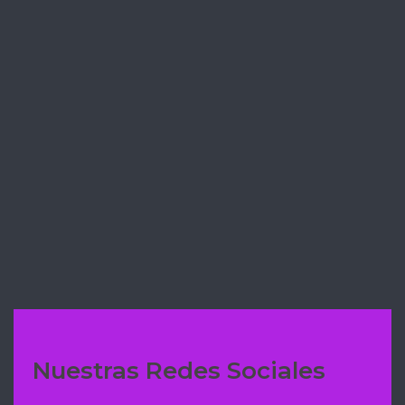
🥰🍰
✅ COULANT FIT DE CHOCOLATE 🍫
EN MENOS DE 1 MINUTO
✅BROWNIE DE CHOCOLATE 🍫 CON
MANZANA 🍎 CARAMELIZADA
Nuestras Redes Sociales