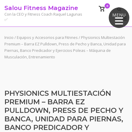
Saltar
0
Salou Fitness Magazine
Ver
al
el
Con la CEO y Fitness Coach Raquel Lagunas
MENU
M
contenido
✅
carrito
de
compra
Inicio
/
Equipos y Accesorios para Fitnnes
/ Physionics Multiestación
Premium – Barra EZ Pulldown, Press de Pecho y Banca, Unidad para
Piernas, Banco Predicador y Ejercicios Poleas – Máquina de
Musculación, Entrenamiento
PHYSIONICS MULTIESTACIÓN
PREMIUM – BARRA EZ
PULLDOWN, PRESS DE PECHO Y
BANCA, UNIDAD PARA PIERNAS,
BANCO PREDICADOR Y