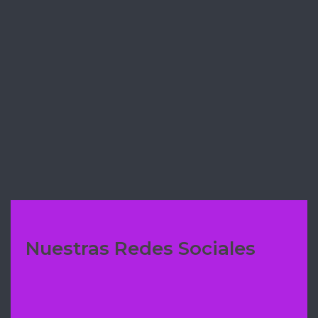
✅ COULANT FIT DE CHOCOLATE 🍫
EN MENOS DE 1 MINUTO
✅BROWNIE DE CHOCOLATE 🍫 CON
MANZANA 🍎 CARAMELIZADA
Nuestras Redes Sociales