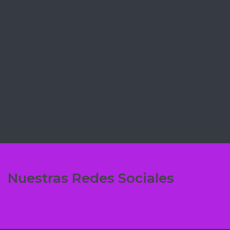
✅ COULANT FIT DE CHOCOLATE 🍫
EN MENOS DE 1 MINUTO
✅BROWNIE DE CHOCOLATE 🍫 CON
MANZANA 🍎 CARAMELIZADA
Nuestras Redes Sociales