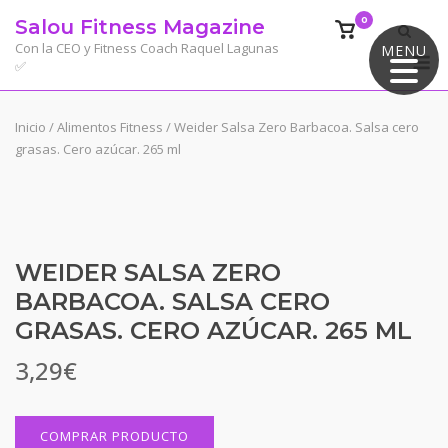
Saltar
0
Salou Fitness Magazine
Ver
al
el
Con la CEO y Fitness Coach Raquel Lagunas
MENU
M
contenido
✅
carrito
de
compra
Inicio
/
Alimentos Fitness
/ Weider Salsa Zero Barbacoa. Salsa cero
grasas. Cero azúcar. 265 ml
WEIDER SALSA ZERO
BARBACOA. SALSA CERO
GRASAS. CERO AZÚCAR. 265 ML
3,29
€
COMPRAR PRODUCTO