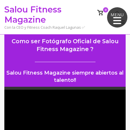
Saltar
Salou Fitness
al
0
Ver
MENU
Magazine
contenido
el
M
carrito
Con la CEO y Fitness Coach Raquel Lagunas ✅
de
compra
Como ser Fotógrafo Oficial de Salou
Fitness Magazine ?
Salou Fitness Magazine siempre abiertos al
talento!!