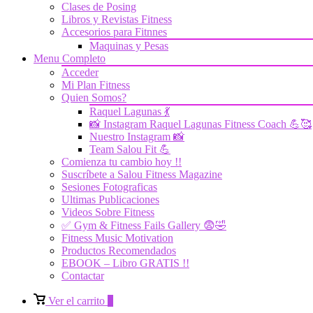
Clases de Posing
Libros y Revistas Fitness
Accesorios para Fitnnes
Maquinas y Pesas
Menu Completo
Acceder
Mi Plan Fitness
Quien Somos?
Raquel Lagunas 💃
📸 Instagram Raquel Lagunas Fitness Coach 💪🥰
Nuestro Instagram 📸
Team Salou Fit 💪
Comienza tu cambio hoy !!
Suscríbete a Salou Fitness Magazine
Sesiones Fotograficas
Ultimas Publicaciones
Videos Sobre Fitness
✅ Gym & Fitness Fails Gallery 😨🤣
Fitness Music Motivation
Productos Recomendados
EBOOK – Libro GRATIS !!
Contactar
Ver
Ver el carrito
0
el