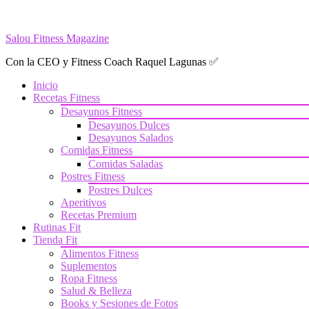
Saltar
al
Salou Fitness Magazine
contenido
Con la CEO y Fitness Coach Raquel Lagunas ✅
Inicio
Recetas Fitness
Desayunos Fitness
Desayunos Dulces
Desayunos Salados
Comidas Fitness
Comidas Saladas
Postres Fitness
Postres Dulces
Aperitivos
Recetas Premium
Rutinas Fit
Tienda Fit
Alimentos Fitness
Suplementos
Ropa Fitness
Salud & Belleza
Books y Sesiones de Fotos