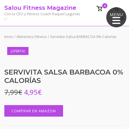
Saltar
0
Salou Fitness Magazine
Ver
al
el
Con la CEO y Fitness Coach Raquel Lagunas
MENU
M
contenido
✅
carrito
de
compra
Inicio
/
Alimentos Fitness
/ Servivita Salsa BARBACOA 0% Calorías
¡OFERTA!
SERVIVITA SALSA BARBACOA 0%
CALORÍAS
7,99
€
4,95
€
COMPRAR EN AMAZON