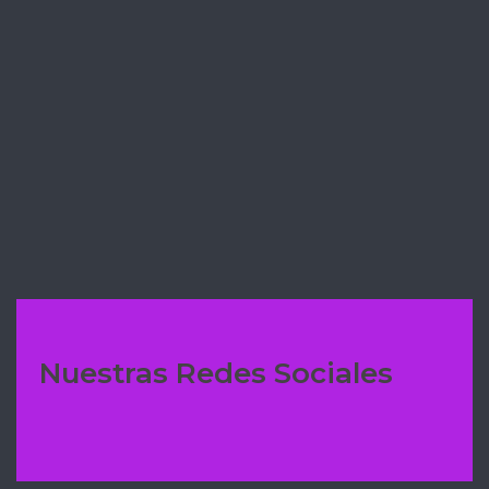
✅ COULANT FIT DE CHOCOLATE 🍫
EN MENOS DE 1 MINUTO
✅BROWNIE DE CHOCOLATE 🍫 CON
MANZANA 🍎 CARAMELIZADA
Nuestras Redes Sociales