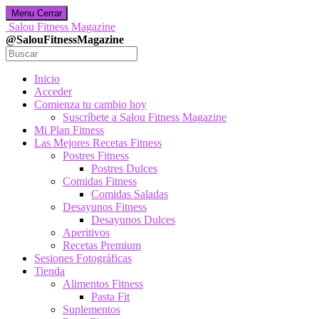
Menu
Cerrar
Salou Fitness Magazine
@SalouFitnessMagazine
Inicio
Acceder
Comienza tu cambio hoy
Suscríbete a Salou Fitness Magazine
Mi Plan Fitness
Las Mejores Recetas Fitness
Postres Fitness
Postres Dulces
Comidas Fitness
Comidas Saladas
Desayunos Fitness
Desayunos Dulces
Aperitivos
Recetas Premium
Sesiones Fotográficas
Tienda
Alimentos Fitness
Pasta Fit
Suplementos