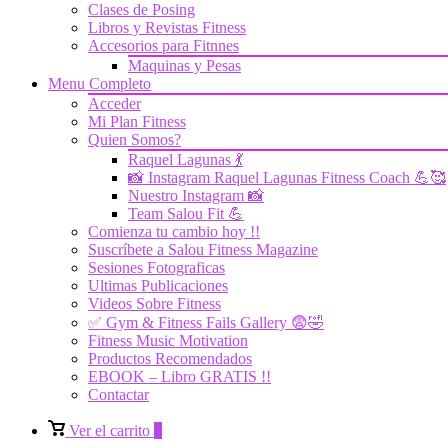
Clases de Posing
Libros y Revistas Fitness
Accesorios para Fitnnes
Maquinas y Pesas
Menu Completo
Acceder
Mi Plan Fitness
Quien Somos?
Raquel Lagunas 💃
📸 Instagram Raquel Lagunas Fitness Coach 💪🥰
Nuestro Instagram 📸
Team Salou Fit 💪
Comienza tu cambio hoy !!
Suscríbete a Salou Fitness Magazine
Sesiones Fotograficas
Ultimas Publicaciones
Videos Sobre Fitness
✅ Gym & Fitness Fails Gallery 😨🤣
Fitness Music Motivation
Productos Recomendados
EBOOK – Libro GRATIS !!
Contactar
Ver
Ver el carrito
0
el