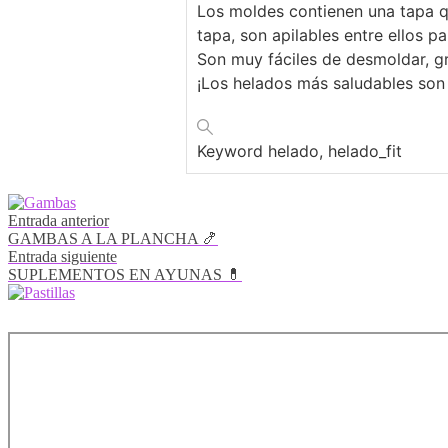
Los moldes contienen una tapa q
tapa, son apilables entre ellos p
Son muy fáciles de desmoldar, grac
¡Los helados más saludables so
Keyword
helado, helado_fit
Navegación
Entrada anterior
de
GAMBAS A LA PLANCHA 🍤
entradas
Entrada siguiente
SUPLEMENTOS EN AYUNAS 💊