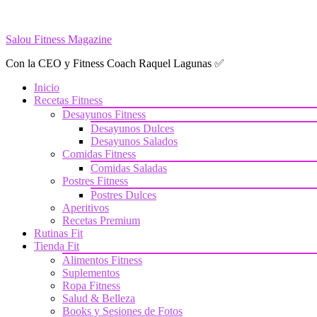
Saltar
al
Salou Fitness Magazine
contenido
Con la CEO y Fitness Coach Raquel Lagunas ✅
Inicio
Recetas Fitness
Desayunos Fitness
Desayunos Dulces
Desayunos Salados
Comidas Fitness
Comidas Saladas
Postres Fitness
Postres Dulces
Aperitivos
Recetas Premium
Rutinas Fit
Tienda Fit
Alimentos Fitness
Suplementos
Ropa Fitness
Salud & Belleza
Books y Sesiones de Fotos