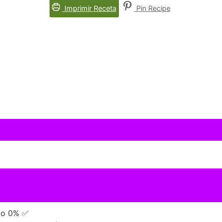
Imprimir Receta
Pin Recipe
do 0% ✅