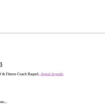
B
 & Fitness Coach Raquel...
Seguir leyendo
to...