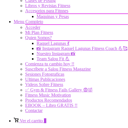
Clases de Posing
Libros y Revistas Fitness
Accesorios para Fitnnes
Maquinas y Pesas
Menu Completo
Acceder
Mi Plan Fitness
Quien Somos?
Raquel Lagunas 💃
📸 Instagram Raquel Lagunas Fitness Coach 💪🥰
Nuestro Instagram 📸
Team Salou Fit 💪
Comienza tu cambio hoy !!
Suscríbete a Salou Fitness Magazine
Sesiones Fotograficas
Ultimas Publicaciones
Videos Sobre Fitness
✅ Gym & Fitness Fails Gallery 😨🤣
Fitness Music Motivation
Productos Recomendados
EBOOK – Libro GRATIS !!
Contactar
Ver
Ver el carrito
0
el