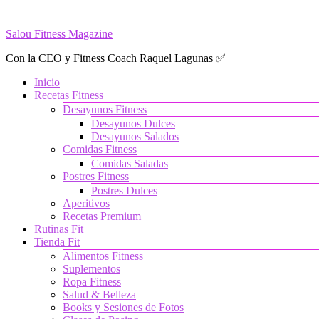
Saltar
al
Salou Fitness Magazine
contenido
Con la CEO y Fitness Coach Raquel Lagunas ✅
Inicio
Recetas Fitness
Desayunos Fitness
Desayunos Dulces
Desayunos Salados
Comidas Fitness
Comidas Saladas
Postres Fitness
Postres Dulces
Aperitivos
Recetas Premium
Rutinas Fit
Tienda Fit
Alimentos Fitness
Suplementos
Ropa Fitness
Salud & Belleza
Books y Sesiones de Fotos