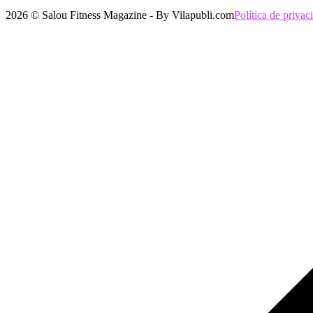
2026 © Salou Fitness Magazine - By Vilapubli.com
Política de privac
Volver
arriba