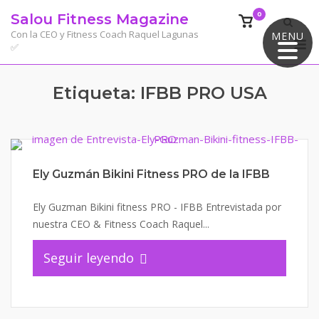
Saltar
0
Salou Fitness Magazine
Ver
al
el
Con la CEO y Fitness Coach Raquel Lagunas
MENU
M
contenido
✅
carrito
de
compra
Etiqueta:
IFBB PRO USA
Ely Guzmán Bikini Fitness PRO de la IFBB
Ely Guzman Bikini fitness PRO - IFBB Entrevistada por
nuestra CEO & Fitness Coach Raquel...
Seguir leyendo