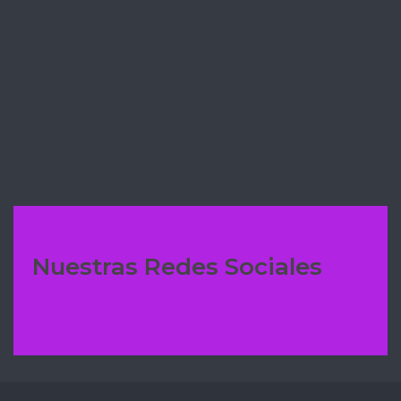
✅BROWNIE DE CHOCOLATE 🍫
CON MANZANA 🍎
CARAMELIZADA
Nuestras Redes Sociales