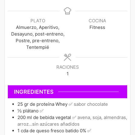
PLATO
COCINA
Almuerzo, Aperitivo,
Fitness
Desayuno, post-entreno,
Postre, pre-entreno,
Tentempié
RACIONES
1
INGREDIENTES
25
gr
de proteína Whey ✅
sabor chocolate
½
plátano ✅
200
ml
de bebida vegetal ✅
avena, soja, almendras,
arroz...sin azúcares añadidos
1
cda
de queso fresco batido 0% ✅