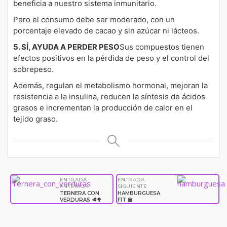
beneficia a nuestro sistema inmunitario.
Pero el consumo debe ser moderado, con un
porcentaje elevado de cacao y sin azúcar ni lácteos.
5. SÍ, AYUDA A PERDER PESO
Sus compuestos tienen
efectos positivos en la pérdida de peso y el control del
sobrepeso.
Además, regulan el metabolismo hormonal, mejoran la
resistencia a la insulina, reducen la síntesis de ácidos
grasos e incrementan la producción de calor en el
tejido graso.
ENTRADA
ENTRADA
Navegación
ANTERIOR
SIGUIENTE
TERNERA CON
HAMBURGUESA
VERDURAS 🥩🥦
FIT 🍔
de