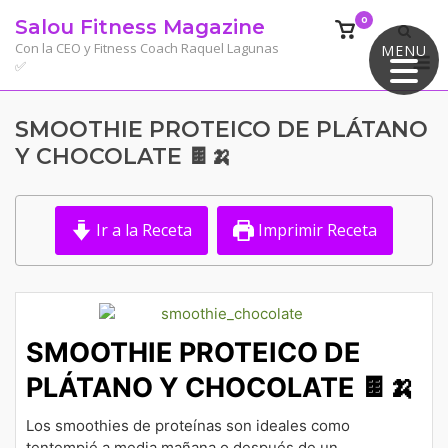
Saltar
0
Salou Fitness Magazine
Ver
al
el
Con la CEO y Fitness Coach Raquel Lagunas
MENU
M
contenido
✅
carrito
de
compra
SMOOTHIE PROTEICO DE PLÁTANO
Y CHOCOLATE 🍫🍌
Ir a la Receta
Imprimir Receta
SMOOTHIE PROTEICO DE
PLÁTANO Y CHOCOLATE 🍫🍌
Los smoothies de proteínas son ideales como
tentempié a media mañana o después de un