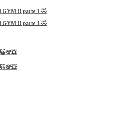
 GYM !! parte 1 🤣
 GYM !! parte 1 🤣
 🙀💯💥
 🙀💯💥