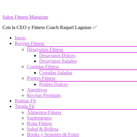
Saltar
al
Salou Fitness Magazine
contenido
Con la CEO y Fitness Coach Raquel Lagunas ✅
Inicio
Recetas Fitness
Desayunos Fitness
Desayunos Dulces
Desayunos Salados
Comidas Fitness
Comidas Saladas
Postres Fitness
Postres Dulces
Aperitivos
Recetas Premium
Rutinas Fit
Tienda Fit
Alimentos Fitness
Suplementos
Ropa Fitness
Salud & Belleza
Books y Sesiones de Fotos