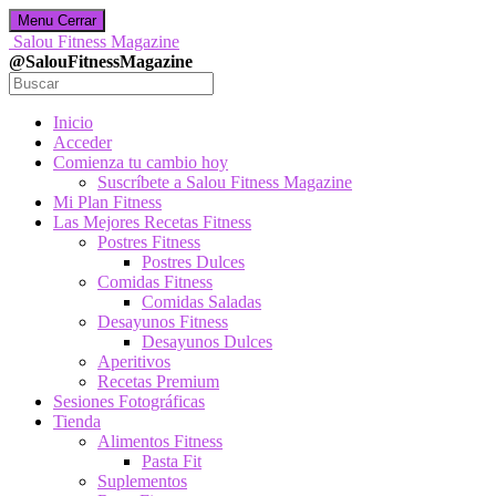
Menu
Cerrar
Salou Fitness Magazine
@SalouFitnessMagazine
Inicio
Acceder
Comienza tu cambio hoy
Suscríbete a Salou Fitness Magazine
Mi Plan Fitness
Las Mejores Recetas Fitness
Postres Fitness
Postres Dulces
Comidas Fitness
Comidas Saladas
Desayunos Fitness
Desayunos Dulces
Aperitivos
Recetas Premium
Sesiones Fotográficas
Tienda
Alimentos Fitness
Pasta Fit
Suplementos