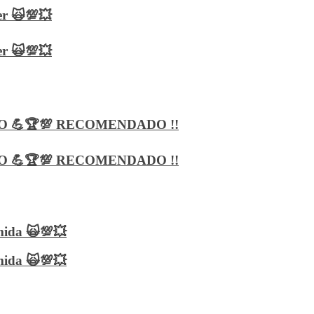
er 🙀💯💥
er 🙀💯💥
 PRO 💪🏆💯 RECOMENDADO !!
 PRO 💪🏆💯 RECOMENDADO !!
mida 🙀💯💥
mida 🙀💯💥