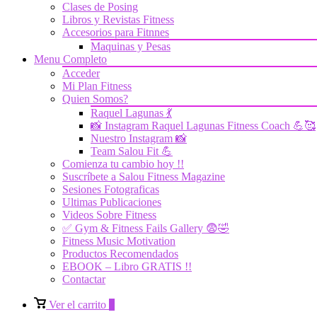
Clases de Posing
Libros y Revistas Fitness
Accesorios para Fitnnes
Maquinas y Pesas
Menu Completo
Acceder
Mi Plan Fitness
Quien Somos?
Raquel Lagunas 💃
📸 Instagram Raquel Lagunas Fitness Coach 💪🥰
Nuestro Instagram 📸
Team Salou Fit 💪
Comienza tu cambio hoy !!
Suscríbete a Salou Fitness Magazine
Sesiones Fotograficas
Ultimas Publicaciones
Videos Sobre Fitness
✅ Gym & Fitness Fails Gallery 😨🤣
Fitness Music Motivation
Productos Recomendados
EBOOK – Libro GRATIS !!
Contactar
Ver
Ver el carrito
0
el