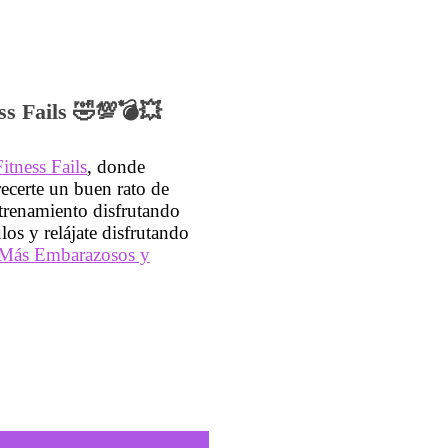
ss Fails 🤣💯💣💥
tness Fails
, donde
recerte un buen rato de
ntrenamiento disfrutando
os y relájate disfrutando
Más Embarazosos y